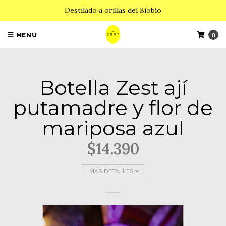
Destilado a orillas del Biobío
MENU
0
Botella Zest ají
putamadre y flor de
mariposa azul
$14.390
MÁS DETALLES