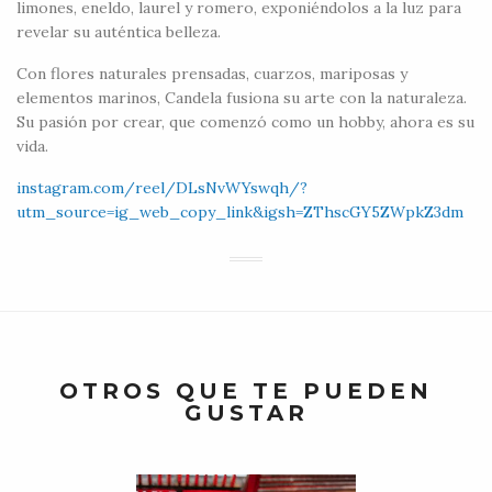
limones, eneldo, laurel y romero, exponiéndolos a la luz para
revelar su auténtica belleza.
Con flores naturales prensadas, cuarzos, mariposas y
elementos marinos, Candela fusiona su arte con la naturaleza.
Su pasión por crear, que comenzó como un hobby, ahora es su
vida.
instagram.com/reel/DLsNvWYswqh/?
utm_source=ig_web_copy_link&igsh=ZThscGY5ZWpkZ3dm
OTROS QUE TE PUEDEN
GUSTAR