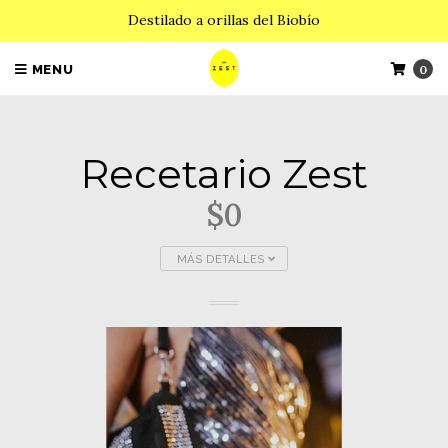
Destilado a orillas del Biobío
MENU
0
Recetario Zest
$0
MÁS DETALLES