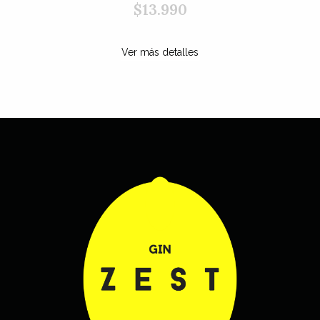
maripo
$13.990
$14
 más detalles
Ver más 