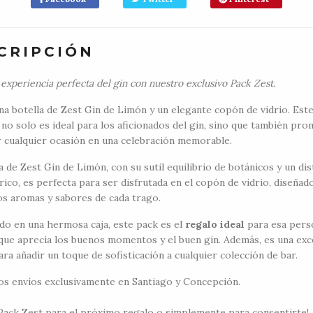
CRIPCIÓN
 experiencia perfecta del gin con nuestro exclusivo Pack Zest.
na botella de Zest Gin de Limón y un elegante copón de vidrio. Est
no solo es ideal para los aficionados del gin, sino que también pr
r cualquier ocasión en una celebración memorable.
a de Zest Gin de Limón, con su sutil equilibrio de botánicos y un dis
rico, es perfecta para ser disfrutada en el copón de vidrio, diseñad
os aromas y sabores de cada trago.
do en una hermosa caja, este pack es el
regalo ideal
para esa pers
 que aprecia los buenos momentos y el buen gin. Además, es una exc
ra añadir un toque de sofisticación a cualquier colección de bar.
s envíos exclusivamente en Santiago y Concepción.
l Pack Zest para el próximo regalo o simplemente para consentirte!