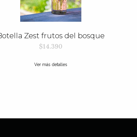
Botella Zest frutos del bosque
Bote
f
$14.390
Ver más detalles