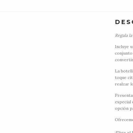
DES
Regala la
Incluye u
conjunto 
converti
La botell
toque cít
realzar l
Presenta
especial
opción pa
Ofrecemo
¡Elige e