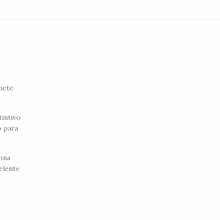
e
omete
tintivo
o para
ona
elente